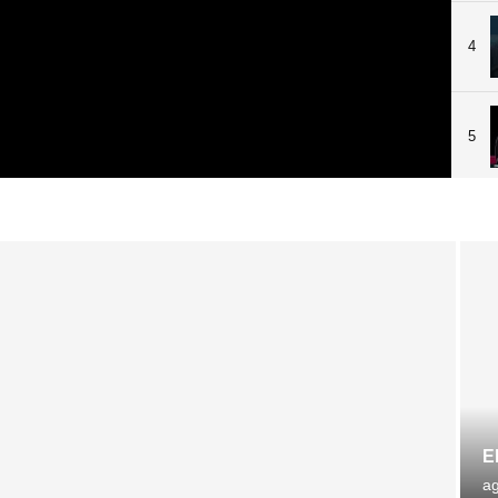
4
5
E
ag