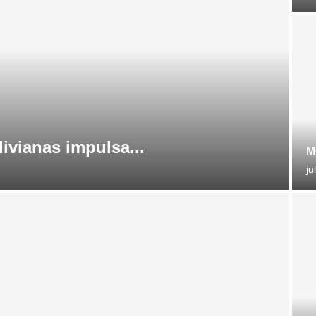
livianas impulsa...
M
ju