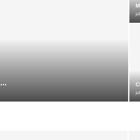
M
ju
...
C
ju