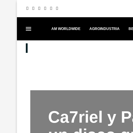
AM WORLDWIDE
AGROINDUSTRIA
BE
MEJORES PUESTOS
MERCEDES-BENZ FORTALECE EL 
Ca7riel y 