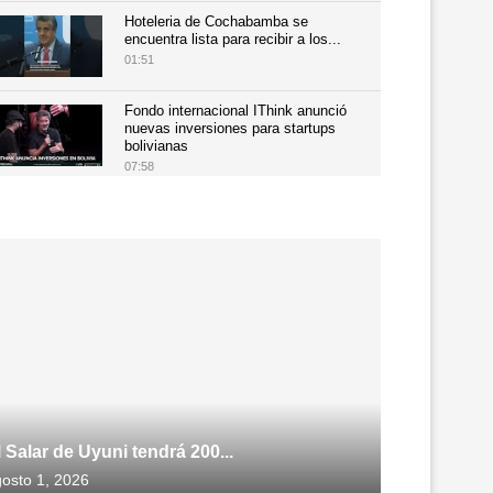
Hoteleria de Cochabamba se
encuentra lista para recibir a los...
01:51
Fondo internacional IThink anunció
nuevas inversiones para startups
bolivianas
07:58
l Salar de Uyuni tendrá 200...
osto 1, 2026