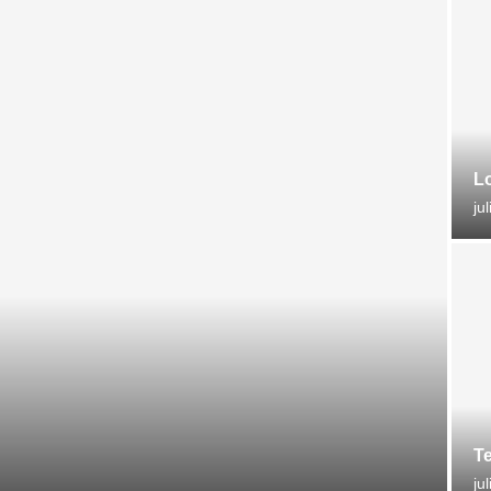
Lo
ju
Te
ju