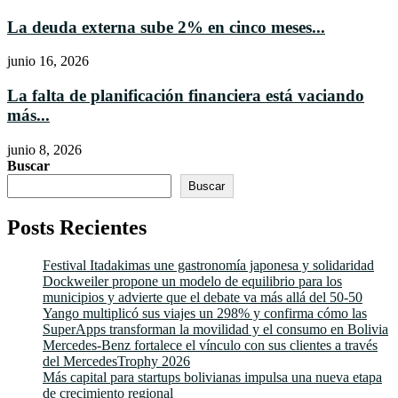
La deuda externa sube 2% en cinco meses...
junio 16, 2026
La falta de planificación financiera está vaciando
más...
junio 8, 2026
Buscar
Buscar
Posts Recientes
Festival Itadakimas une gastronomía japonesa y solidaridad
Dockweiler propone un modelo de equilibrio para los
municipios y advierte que el debate va más allá del 50-50
Yango multiplicó sus viajes un 298% y confirma cómo las
SuperApps transforman la movilidad y el consumo en Bolivia
Mercedes-Benz fortalece el vínculo con sus clientes a través
del MercedesTrophy 2026
Más capital para startups bolivianas impulsa una nueva etapa
de crecimiento regional