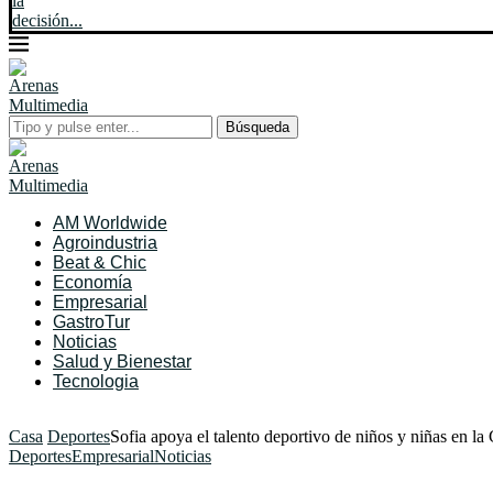
la
decisión...
Búsqueda
AM Worldwide
Agroindustria
Beat & Chic
Economía
Empresarial
GastroTur
Noticias
Salud y Bienestar
Tecnologia
Casa
Deportes
Sofia apoya el talento deportivo de niños y niñas en l
Deportes
Empresarial
Noticias