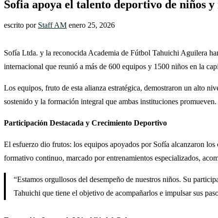
Sofia apoya el talento deportivo de niños 
escrito por
Staff AM
enero 25, 2026
Sofía Ltda. y la reconocida Academia de Fútbol Tahuichi Aguilera han 
internacional que reunió a más de 600 equipos y 1500 niños en la capi
Los equipos, fruto de esta alianza estratégica, demostraron un alto niv
sostenido y la formación integral que ambas instituciones promueven.
Participación Destacada y Crecimiento Deportivo
El esfuerzo dio frutos: los equipos apoyados por Sofía alcanzaron los 
formativo continuo, marcado por entrenamientos especializados, acomp
“Estamos orgullosos del desempeño de nuestros niños. Su participa
Tahuichi que tiene el objetivo de acompañarlos e impulsar sus pa