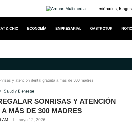
miércoles, 5 agos
AT & CHIC
ECONOMÍA
EMPRESARIAL
GASTROTUR
NOTIC
VÍNCULO CON SUS CLIENTES A TRAVÉS DEL MERCEDESTROPHY 2026
onrisas y atención dental gratuita a más de 300 madres
Salud y Bienestar
REGALAR SONRISAS Y ATENCIÓN
 A MÁS DE 300 MADRES
ff AM
mayo 12, 2026