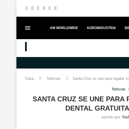
AM WORLDWIDE
AGROINDUSTRIA
BE
MEJORES PUESTOS
MERCEDES-BENZ FORTALECE EL 
Casa
Noticias
Santa Cruz se une para regalar s
Noticias
SANTA CRUZ SE UNE PARA 
DENTAL GRATUITA
escrito por
Sta