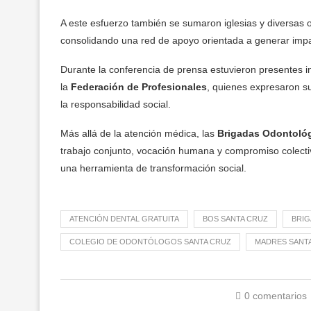
A este esfuerzo también se sumaron iglesias y diversas
consolidando una red de apoyo orientada a generar impa
Durante la conferencia de prensa estuvieron presentes 
la
Federación de Profesionales
, quienes expresaron s
la responsabilidad social.
Más allá de la atención médica, las
Brigadas Odontológ
trabajo conjunto, vocación humana y compromiso colecti
una herramienta de transformación social.
ATENCIÓN DENTAL GRATUITA
BOS SANTA CRUZ
BRIG
COLEGIO DE ODONTÓLOGOS SANTA CRUZ
MADRES SANT
0 comentarios