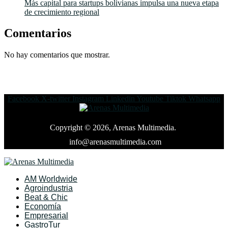
Más capital para startups bolivianas impulsa una nueva etapa
de crecimiento regional
Comentarios
No hay comentarios que mostrar.
Facebook
X-twitter
Instagram
Linkedin
Youtube
Tiktok
Whatsapp
Copyright © 2026, Arenas Multimedia.
info@arenasmultimedia.com
AM Worldwide
Agroindustria
Beat & Chic
Economía
Empresarial
GastroTur