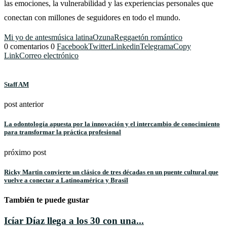
las emociones, la vulnerabilidad y las experiencias personales que
conectan con millones de seguidores en todo el mundo.
Mi yo de antes
música latina
Ozuna
Reggaetón romántico
0 comentarios
0
Facebook
Twitter
Linkedin
Telegrama
Copy
Link
Correo electrónico
Staff AM
post anterior
La odontología apuesta por la innovación y el intercambio de conocimiento
para transformar la práctica profesional
próximo post
Ricky Martin convierte un clásico de tres décadas en un puente cultural que
vuelve a conectar a Latinoamérica y Brasil
También te puede gustar
Icíar Díaz llega a los 30 con una...