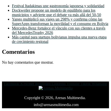
Festival Itadakimas une gastronomía japonesa y solidaridad
Dockweiler propone un modelo de equilibrio para los
municipios y advierte que el debate va más allá del 50-50
Yango multiplicó sus viajes un 298% y confirma cómo las
SuperApps transforman la movilidad y el consumo en Bolivia
Mercedes-Benz fortalece el vínculo con sus clientes a través
del MercedesTrophy 2026
Más capital para startups bolivianas impulsa una nueva etapa
de crecimiento regional
Comentarios
No hay comentarios que mostrar.
Facebook
X-twitter
Instagram
Linkedin
Youtube
Tiktok
Whatsapp
Copyright © 2026, Arenas Multimedia.
info@arenasmultimedia.com