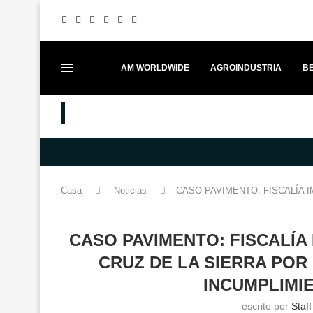
AM WORLDWIDE
AGROINDUSTRIA
BE
MEJORES PUESTOS
MERCEDES-BENZ FORTALECE EL 
Casa
Noticias
CASO PAVIMENTO: FISCALÍA 
CASO PAVIMENTO: FISCALÍA
CRUZ DE LA SIERRA POR
INCUMPLIMI
escrito por
Staf