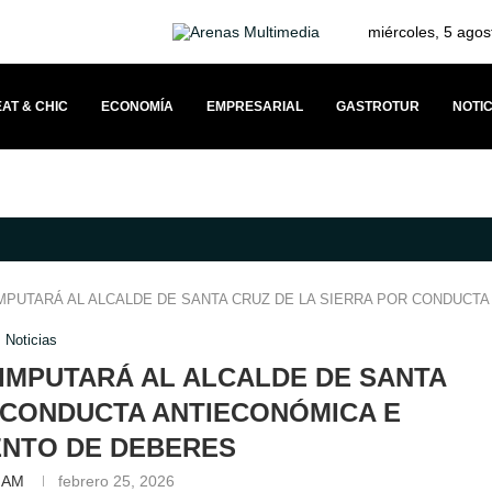
miércoles, 5 agos
AT & CHIC
ECONOMÍA
EMPRESARIAL
GASTROTUR
NOTIC
VÍNCULO CON SUS CLIENTES A TRAVÉS DEL MERCEDESTROPHY 2026
IMPUTARÁ AL ALCALDE DE SANTA CRUZ DE LA SIERRA POR CONDUCT
Noticias
 IMPUTARÁ AL ALCALDE DE SANTA
 CONDUCTA ANTIECONÓMICA E
ENTO DE DEBERES
f AM
febrero 25, 2026