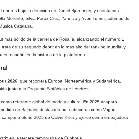
 Londres bajo la dirección de Daníel Bjarnason, y cuenta con
ella Morente, Silvia Pérez Cruz, Yahritza y Yves Tumor, además de
 Música Catalana.
ut más sólido de la carrera de Rosalía, alcanzando el número 1
e trata de su segundo debut en lo más alto del ranking mundial y
 en español en la historia de la plataforma.
nal
our 2026
, que recorrerá Europa, Norteamérica y Sudamérica,
ida junto a la Orquesta Sinfónica de Londres.
se como referente global de moda y cultura. En 2025 acaparó
o a medida de Balmain, destacado por cabeceras como Vogue,
a campaña otoño 2025 de Calvin Klein y ejerce como embajadora
actriz en la tercera temporada de Euphoria.