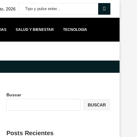
to, 2026
IAS
SALUD Y BIENESTAR
TECNOLOGIA
O DE EQUILIBRIO PARA LOS MUNICIPIOS Y ADVIERTE QUE...
YANGO
Buscar
BUSCAR
Posts Recientes