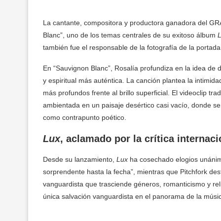
La cantante, compositora y productora ganadora del GRA
Blanc”, uno de los temas centrales de su exitoso álbum
también fue el responsable de la fotografía de la portada
En “Sauvignon Blanc”, Rosalía profundiza en la idea de 
y espiritual más auténtica. La canción plantea la intim
más profundos frente al brillo superficial. El videoclip t
ambientada en un paisaje desértico casi vacío, donde se 
como contrapunto poético.
Lux
, aclamado por la crítica internaci
Desde su lanzamiento,
Lux
ha cosechado elogios unánime
sorprendente hasta la fecha”, mientras que Pitchfork de
vanguardista que trasciende géneros, romanticismo y reli
única salvación vanguardista en el panorama de la música