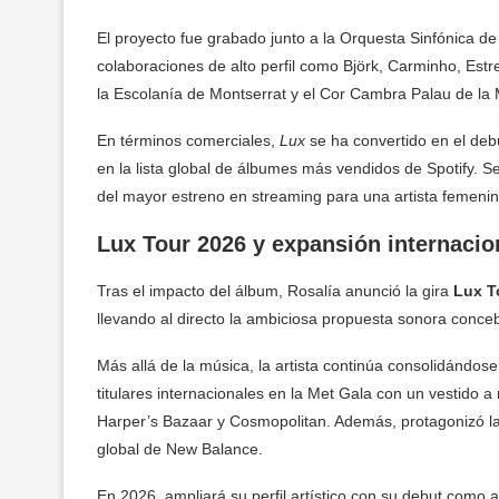
El proyecto fue grabado junto a la Orquesta Sinfónica de
colaboraciones de alto perfil como Björk, Carminho, Estr
la Escolanía de Montserrat y el Cor Cambra Palau de la
En términos comerciales,
Lux
se ha convertido en el deb
en la lista global de álbumes más vendidos de Spotify. S
del mayor estreno en streaming para una artista femenina
Lux Tour 2026 y expansión internacio
Tras el impacto del álbum, Rosalía anunció la gira
Lux T
llevando al directo la ambiciosa propuesta sonora conceb
Más allá de la música, la artista continúa consolidándo
titulares internacionales en la Met Gala con un vestid
Harper’s Bazaar y Cosmopolitan. Además, protagonizó l
global de New Balance.
En 2026, ampliará su perfil artístico con su debut como 