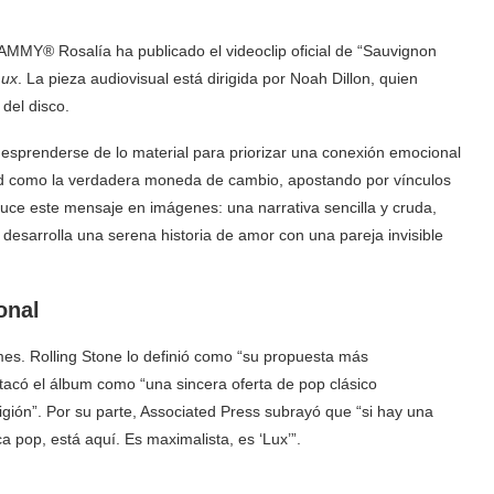
MMY® Rosalía ha publicado el videoclip oficial de “Sauvignon
Lux
. La pieza audiovisual está dirigida por Noah Dillon, quien
 del disco.
desprenderse de lo material para priorizar una conexión emocional
idad como la verdadera moneda de cambio, apostando por vínculos
raduce este mensaje en imágenes: una narrativa sencilla y cruda,
desarrolla una serena historia de amor con una pareja invisible
onal
s. Rolling Stone lo definió como “su propuesta más
stacó el álbum como “una sincera oferta de pop clásico
gión”. Por su parte, Associated Press subrayó que “si hay una
 pop, está aquí. Es maximalista, es ‘Lux’”.