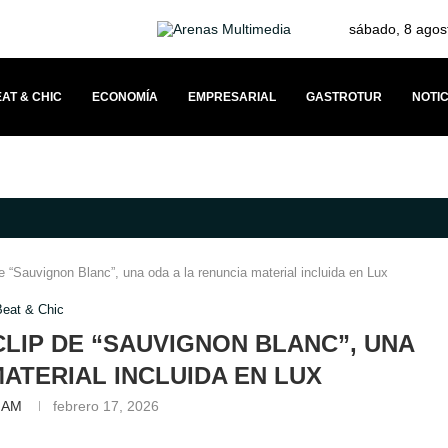
sábado, 8 agos
AT & CHIC
ECONOMÍA
EMPRESARIAL
GASTROTUR
NOTIC
TRONOMÍA JAPONESA Y SOLIDARIDAD
DOCKWEILER PROPONE UN MODEL
de “Sauvignon Blanc”, una oda a la renuncia material incluida en Lux
Beat & Chic
CLIP DE “SAUVIGNON BLANC”, UNA
MATERIAL INCLUIDA EN LUX
f AM
febrero 17, 2026