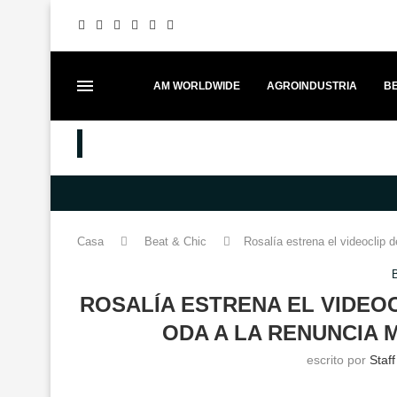
AM WORLDWIDE
AGROINDUSTRIA
BE
MEJORES PUESTOS
FESTIVAL ITADAKIMAS UNE GAS
Casa
Beat & Chic
Rosalía estrena el videoclip 
ROSALÍA ESTRENA EL VIDEO
ODA A LA RENUNCIA 
escrito por
Staf