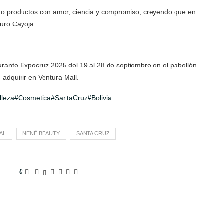
 productos con amor, ciencia y compromiso; creyendo que en
guró Cayoja.
urante Expocruz 2025 del 19 al 28 de septiembre en el pabellón
n adquirir en Ventura Mall.
lleza
#Cosmetica
#SantaCruz
#Bolivia
AL
NENÉ BEAUTY
SANTA CRUZ
0