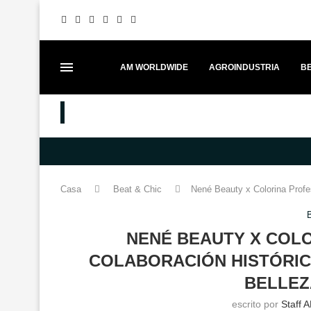
AM WORLDWIDE
AGROINDUSTRIA
BE
MEJORES PUESTOS
FESTIVAL ITADAKIMAS UNE GAS
Casa
Beat & Chic
Nené Beauty x Colorina Profes
NENÉ BEAUTY X COLO
COLABORACIÓN HISTÓRIC
BELLEZ
escrito por
Staff 