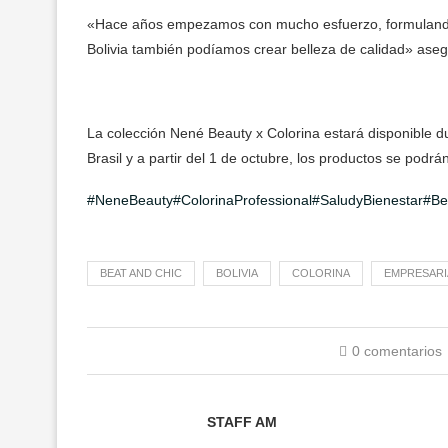
«Hace años empezamos con mucho esfuerzo, formulando
Bolivia también podíamos crear belleza de calidad» ase
La colección Nené Beauty x Colorina estará disponible d
Brasil y a partir del 1 de octubre, los productos se podrá
#NeneBeauty
#ColorinaProfessional
#SaludyBienestar
#Be
BEAT AND CHIC
BOLIVIA
COLORINA
EMPRESARI
0 comentarios
STAFF AM