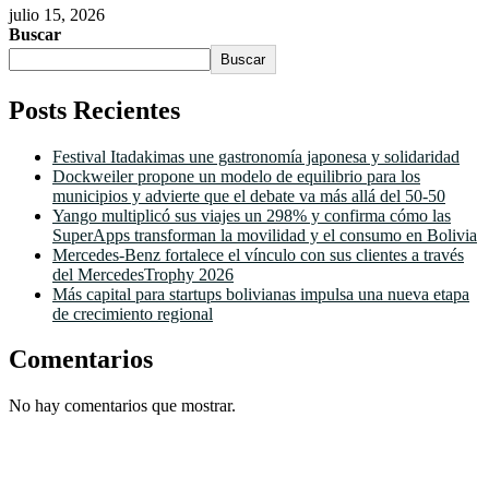
julio 15, 2026
Buscar
Buscar
Posts Recientes
Festival Itadakimas une gastronomía japonesa y solidaridad
Dockweiler propone un modelo de equilibrio para los
municipios y advierte que el debate va más allá del 50-50
Yango multiplicó sus viajes un 298% y confirma cómo las
SuperApps transforman la movilidad y el consumo en Bolivia
Mercedes-Benz fortalece el vínculo con sus clientes a través
del MercedesTrophy 2026
Más capital para startups bolivianas impulsa una nueva etapa
de crecimiento regional
Comentarios
No hay comentarios que mostrar.