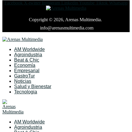
Facebook
X-twitter
Instagram
Linkedin
Youtube
Tiktok
Whatsapp
Copyright © 2026, Arenas Multimedia.
info@arenasmultimedia.com
AM Worldwide
Agroindustria
Beat & Chic
Economía
Empresarial
GastroTur
Noticias
Salud y Bienestar
Tecnologia
AM Worldwide
Agroindustria