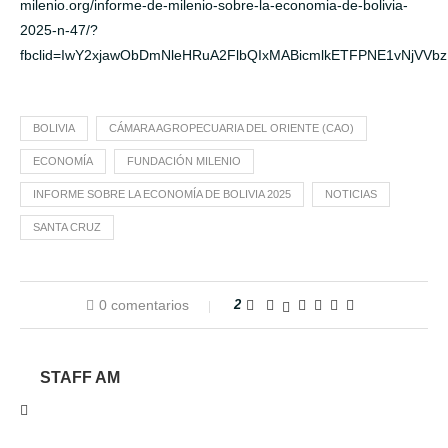
milenio.org/informe-de-milenio-sobre-la-economia-de-bolivia-
2025-n-47/?
fbclid=IwY2xjawObDmNleHRuA2FlbQIxMABicmlkETFPNE1vNjV
BOLIVIA
CÁMARA AGROPECUARIA DEL ORIENTE (CAO)
ECONOMÍA
FUNDACIÓN MILENIO
INFORME SOBRE LA ECONOMÍA DE BOLIVIA 2025
NOTICIAS
SANTA CRUZ
0 comentarios
2
STAFF AM