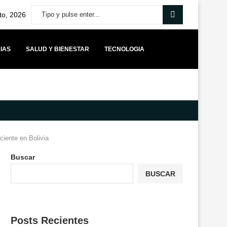
to, 2026
IAS
SALUD Y BIENESTAR
TECNOLOGIA
O DE EQUILIBRIO PARA LOS MUNICIPIOS Y ADVIERTE QUE...
YANGO
ciente en Bolivia
Buscar
BUSCAR
Posts Recientes