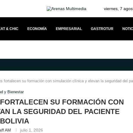
viernes, 7 agos
AT & CHIC
ECONOMÍA
EMPRESARIAL
GASTROTUR
NOTIC
TRONOMÍA JAPONESA Y SOLIDARIDAD
DOCKWEILER PROPONE UN MODEL
s fortalecen su formación con simulación clínica y elevan la seguridad del pa
ud y Bienestar
 FORTALECEN SU FORMACIÓN CON
VAN LA SEGURIDAD DEL PACIENTE
 BOLIVIA
aff AM
julio 1, 2026