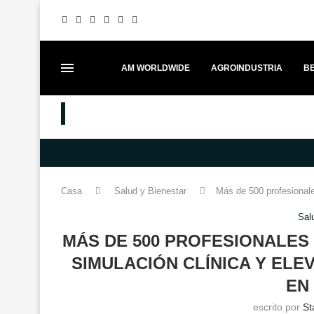
AM WORLDWIDE
AGROINDUSTRIA
BE
MEJORES PUESTOS
FESTIVAL ITADAKIMAS UNE GAS
Casa
Salud y Bienestar
Más de 500 profesionale
Sal
MÁS DE 500 PROFESIONALES
SIMULACIÓN CLÍNICA Y ELE
EN
escrito por
St