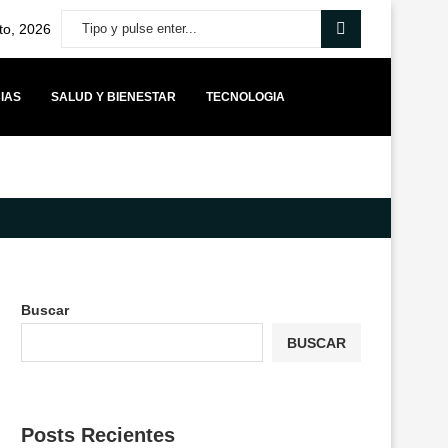
to, 2026
IAS
SALUD Y BIENESTAR
TECNOLOGIA
O DE EQUILIBRIO PARA LOS MUNICIPIOS Y ADVIERTE QUE...
YANGO
Buscar
BUSCAR
Posts Recientes