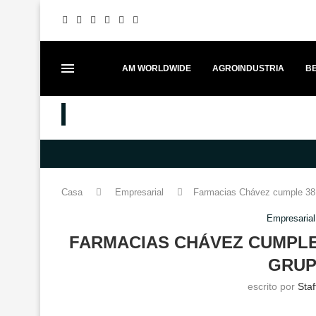
AM WORLDWIDE
AGROINDUSTRIA
BE
MEJORES PUESTOS
FESTIVAL ITADAKIMAS UNE GAS
Casa
Empresarial
Farmacias Chávez cumple 38
Empresarial
FARMACIAS CHÁVEZ CUMPLE
GRUP
escrito por
Sta