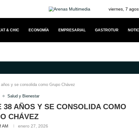
viernes, 7 agos
AT & CHIC
ECONOMÍA
EMPRESARIAL
GASTROTUR
NOTIC
TRONOMÍA JAPONESA Y SOLIDARIDAD
DOCKWEILER PROPONE UN MODEL
 años y se consolida como Grupo Chávez
Salud y Bienestar
 38 AÑOS Y SE CONSOLIDA COMO
O CHÁVEZ
ff AM
enero 27, 2026