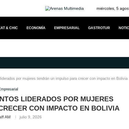
miércoles, 5 agos
AT & CHIC
ECONOMÍA
EMPRESARIAL
GASTROTUR
NOTIC
VÍNCULO CON SUS CLIENTES A TRAVÉS DEL MERCEDESTROPHY 2026
iderados por mujeres tendrán un impulso para crecer con impacto en Bolivia
Empresarial
NTOS LIDERADOS POR MUJERES
CRECER CON IMPACTO EN BOLIVIA
aff AM
julio 9, 2026