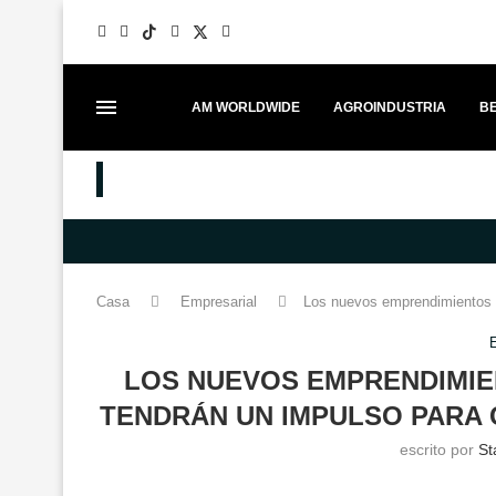
AM WORLDWIDE
AGROINDUSTRIA
BE
MEJORES PUESTOS
MERCEDES-BENZ FORTALECE EL 
Casa
Empresarial
Los nuevos emprendimientos l
LOS NUEVOS EMPRENDIMIE
TENDRÁN UN IMPULSO PARA 
escrito por
St