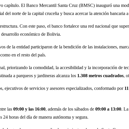
vo capítulo. El Banco Mercantil Santa Cruz (BMSC) inauguró una moder
ial del norte de la capital cruceña y busca acercar la atención bancaria
estructura. Con este paso, el banco fortalece una red nacional que supe
l desarrollo económico de Bolivia.
tivos de la entidad participaron de la bendición de las instalaciones, ma
como en el resto del país.
l, priorizando la comodidad, la accesibilidad y la incorporación de tec
estinada a parqueos y jardineras alcanza los
1.308 metros cuadrados
, o
s, ejecutivos de servicios y asesores especializados, conformado por
11
ntre las
09:00 y las 16:00
, además de los sábados de
09:00 a 13:00
. La
las 24 horas del día de manera autónoma y segura.