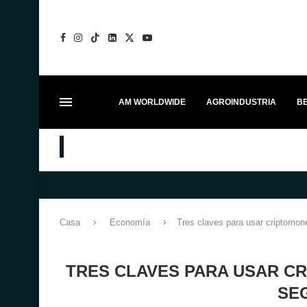
AM WORLDWIDE
AGROINDUSTRIA
BE
US CLIENTES A TRAVÉS DEL MERCEDESTROPHY 2026
MEJORES PUESTOS
MÁS CAPITAL 
Casa
Economía
Tres claves para usar criptomon
TRES CLAVES PARA USAR C
SE