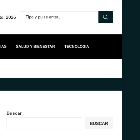
to, 2026
IAS
SALUD Y BIENESTAR
TECNOLOGIA
O REGIONAL
ICÍAR DÍAZ LLEGA A LOS 30 CON UNA CARRERA QUE YA C
Buscar
BUSCAR