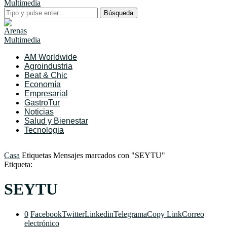
Búsqueda
AM Worldwide
Agroindustria
Beat & Chic
Economía
Empresarial
GastroTur
Noticias
Salud y Bienestar
Tecnologia
Casa
Etiquetas
Mensajes marcados con "SEYTU"
Etiqueta:
SEYTU
0
Facebook
Twitter
Linkedin
Telegrama
Copy Link
Correo
electrónico