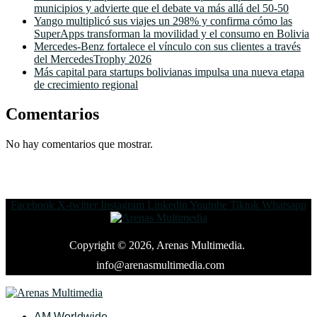
municipios y advierte que el debate va más allá del 50-50
Yango multiplicó sus viajes un 298% y confirma cómo las
SuperApps transforman la movilidad y el consumo en Bolivia
Mercedes-Benz fortalece el vínculo con sus clientes a través
del MercedesTrophy 2026
Más capital para startups bolivianas impulsa una nueva etapa
de crecimiento regional
Comentarios
No hay comentarios que mostrar.
Facebook
X-twitter
Instagram
Linkedin
Youtube
Tiktok
Whatsapp
Copyright © 2026, Arenas Multimedia.
info@arenasmultimedia.com
AM Worldwide