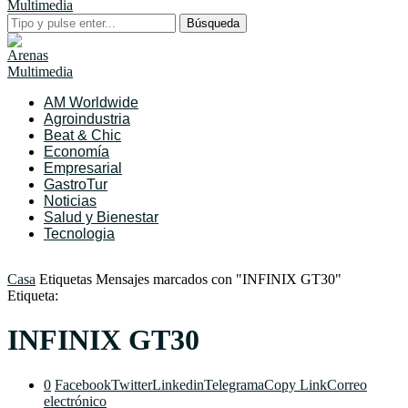
Búsqueda
AM Worldwide
Agroindustria
Beat & Chic
Economía
Empresarial
GastroTur
Noticias
Salud y Bienestar
Tecnologia
Casa
Etiquetas
Mensajes marcados con "INFINIX GT30"
Etiqueta:
INFINIX GT30
0
Facebook
Twitter
Linkedin
Telegrama
Copy Link
Correo
electrónico