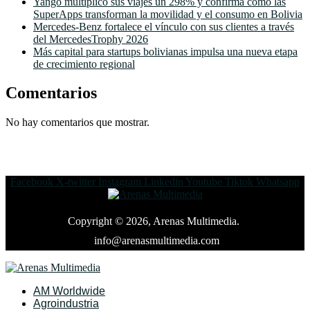
Yango multiplicó sus viajes un 298% y confirma cómo las
SuperApps transforman la movilidad y el consumo en Bolivia
Mercedes-Benz fortalece el vínculo con sus clientes a través
del MercedesTrophy 2026
Más capital para startups bolivianas impulsa una nueva etapa
de crecimiento regional
Comentarios
No hay comentarios que mostrar.
Facebook
X-twitter
Instagram
Linkedin
Youtube
Tiktok
Whatsapp
Copyright © 2026, Arenas Multimedia.
info@arenasmultimedia.com
AM Worldwide
Agroindustria