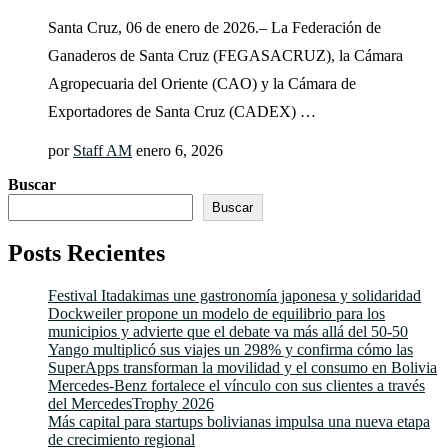
Santa Cruz, 06 de enero de 2026.– La Federación de
Ganaderos de Santa Cruz (FEGASACRUZ), la Cámara
Agropecuaria del Oriente (CAO) y la Cámara de
Exportadores de Santa Cruz (CADEX) …
por
Staff AM
enero 6, 2026
Buscar
Buscar
Posts Recientes
Festival Itadakimas une gastronomía japonesa y solidaridad
Dockweiler propone un modelo de equilibrio para los
municipios y advierte que el debate va más allá del 50-50
Yango multiplicó sus viajes un 298% y confirma cómo las
SuperApps transforman la movilidad y el consumo en Bolivia
Mercedes-Benz fortalece el vínculo con sus clientes a través
del MercedesTrophy 2026
Más capital para startups bolivianas impulsa una nueva etapa
de crecimiento regional