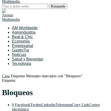
Búsqueda
AM Worldwide
Agroindustria
Beat & Chic
Economía
Empresarial
GastroTur
Noticias
Salud y Bienestar
Tecnologia
Casa
Etiquetas
Mensajes marcados con "Bloqueos"
Etiqueta:
Bloqueos
0
Facebook
Twitter
Linkedin
Telegrama
Copy Link
Correo
electrónico