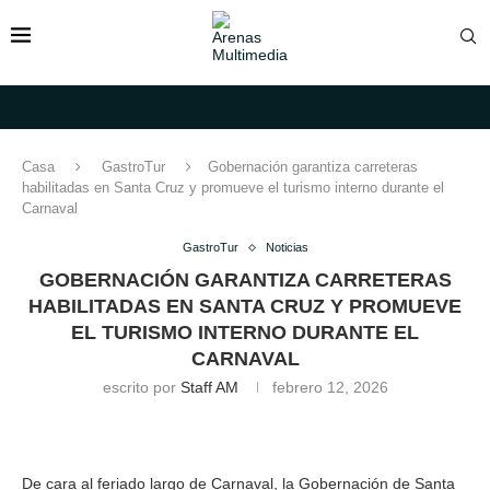
Casa
GastroTur
Gobernación garantiza carreteras
habilitadas en Santa Cruz y promueve el turismo interno durante el
Carnaval
GastroTur
Noticias
GOBERNACIÓN GARANTIZA CARRETERAS
HABILITADAS EN SANTA CRUZ Y PROMUEVE
EL TURISMO INTERNO DURANTE EL
CARNAVAL
escrito por
Staff AM
febrero 12, 2026
De cara al feriado largo de Carnaval, la Gobernación de Santa