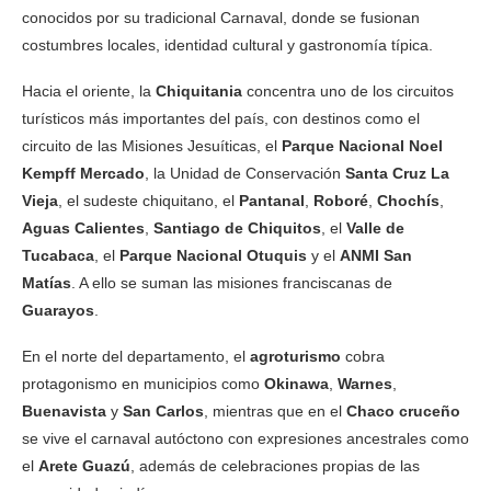
conocidos por su tradicional Carnaval, donde se fusionan
costumbres locales, identidad cultural y gastronomía típica.
Hacia el oriente, la
Chiquitania
concentra uno de los circuitos
turísticos más importantes del país, con destinos como el
circuito de las Misiones Jesuíticas, el
Parque Nacional Noel
Kempff Mercado
, la Unidad de Conservación
Santa Cruz La
Vieja
, el sudeste chiquitano, el
Pantanal
,
Roboré
,
Chochís
,
Aguas Calientes
,
Santiago de Chiquitos
, el
Valle de
Tucabaca
, el
Parque Nacional Otuquis
y el
ANMI San
Matías
. A ello se suman las misiones franciscanas de
Guarayos
.
En el norte del departamento, el
agroturismo
cobra
protagonismo en municipios como
Okinawa
,
Warnes
,
Buenavista
y
San Carlos
, mientras que en el
Chaco cruceño
se vive el carnaval autóctono con expresiones ancestrales como
el
Arete Guazú
, además de celebraciones propias de las