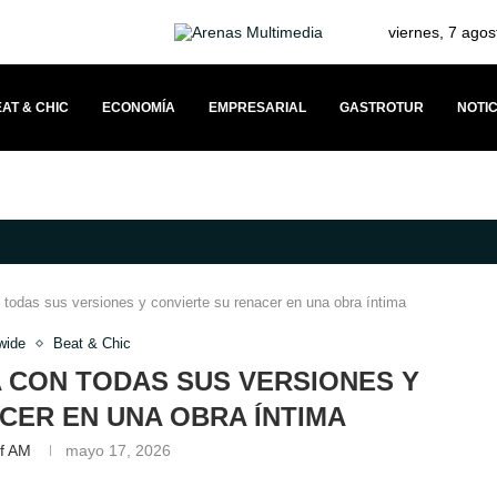
viernes, 7 agos
AT & CHIC
ECONOMÍA
EMPRESARIAL
GASTROTUR
NOTIC
TRONOMÍA JAPONESA Y SOLIDARIDAD
DOCKWEILER PROPONE UN MODEL
 todas sus versiones y convierte su renacer en una obra íntima
wide
Beat & Chic
 CON TODAS SUS VERSIONES Y
CER EN UNA OBRA ÍNTIMA
ff AM
mayo 17, 2026