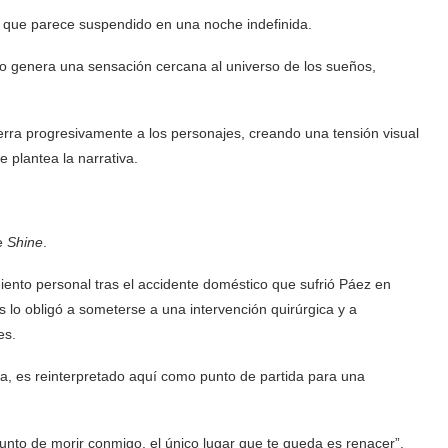
ta que parece suspendido en una noche indefinida.
io genera una sensación cercana al universo de los sueños,
erra progresivamente a los personajes, creando una tensión visual
 plantea la narrativa.
de
Shine
.
ento personal tras el accidente doméstico que sufrió Páez en
s lo obligó a someterse a una intervención quirúrgica y a
es.
a, es reinterpretado aquí como punto de partida para una
punto de morir conmigo, el único lugar que te queda es renacer”,