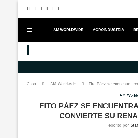
AM WORLDWIDE
AGROINDUSTRIA
BE
MEJORES PUESTOS
FESTIVAL ITADAKIMAS UNE GAS
Casa
AM Worldwide
Fito Páez se encuentra con
AM World
FITO PÁEZ SE ENCUENTRA
CONVIERTE SU RENA
escrito por
Sta