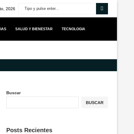
to, 2026
IAS
SALUD Y BIENESTAR
TECNOLOGIA
O DE EQUILIBRIO PARA LOS MUNICIPIOS Y ADVIERTE QUE...
YANGO
Buscar
BUSCAR
Posts Recientes