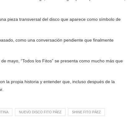
 una pieza transversal del disco que aparece como símbolo de
 pasado, como una conversación pendiente que finalmente
 21 de mayo, “Todos los Fitos” se presenta como mucho más que
con la propia historia y entender que, incluso después de la
r.
NTINA
NUEVO DISCO FITO PÁEZ
SHINE FITO PÁEZ