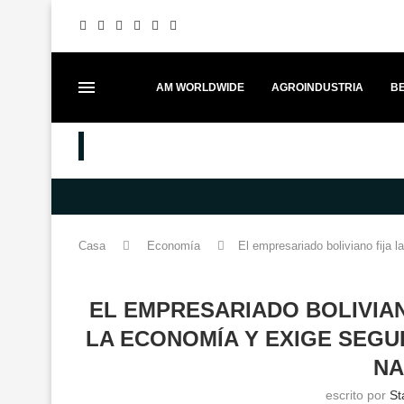
AM WORLDWIDE
AGROINDUSTRIA
BE
MEJORES PUESTOS
MERCEDES-BENZ FORTALECE EL 
Casa
Economía
El empresariado boliviano fija l
EL EMPRESARIADO BOLIVIAN
LA ECONOMÍA Y EXIGE SEGU
NA
escrito por
St