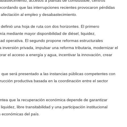
e abastecimiento, accesos a plantas de combustible, centros
recordando que las interrupciones recientes provocaron pérdidas
 afectación al empleo y desabastecimiento.
definió una hoja de ruta con dos horizontes. El primero
ía mediante mayor disponibilidad de diésel, liquidez,
idad operativa. El segundo propone reformas estructurales
a inversión privada, impulsar una reforma tributaria, modernizar el
jorar el acceso a energía y agua, incentivar la innovación, crear
que será presentado a las instancias públicas competentes con
rucción productiva basada en la coordinación entre el sector
antea que la recuperación económica depende de garantizar
iquidez, libre transitabilidad y una participación institucional
as económicas del país.