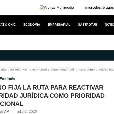
miércoles, 5 agos
AT & CHIC
ECONOMÍA
EMPRESARIAL
GASTROTUR
NOTIC
VÍNCULO CON SUS CLIENTES A TRAVÉS DEL MERCEDESTROPHY 2026
a ruta para reactivar la economía y exige seguridad jurídica como prioridad na
Economía
O FIJA LA RUTA PARA REACTIVAR
RIDAD JURÍDICA COMO PRIORIDAD
CIONAL
aff AM
julio 2, 2026