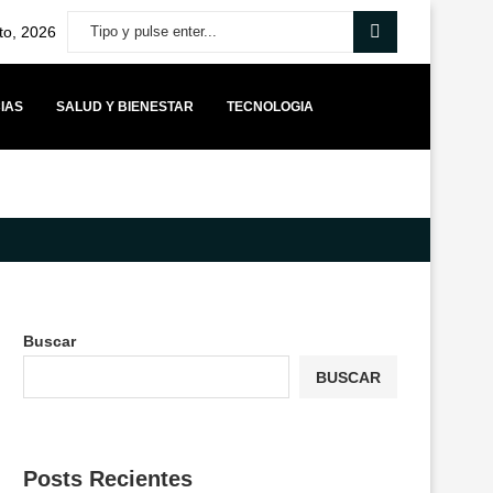
to, 2026
IAS
SALUD Y BIENESTAR
TECNOLOGIA
O DE EQUILIBRIO PARA LOS MUNICIPIOS Y ADVIERTE QUE...
YANGO
Buscar
BUSCAR
Posts Recientes