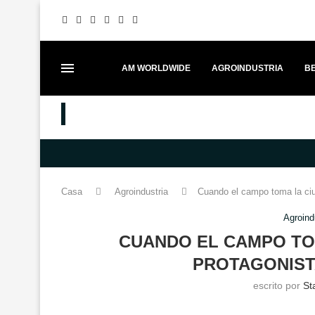
AM WORLDWIDE
AGROINDUSTRIA
BE
MEJORES PUESTOS
FESTIVAL ITADAKIMAS UNE GAS
Casa
Agroindustria
Cuando el campo toma la c
Agroind
CUANDO EL CAMPO TOM
PROTAGONIST
escrito por
St