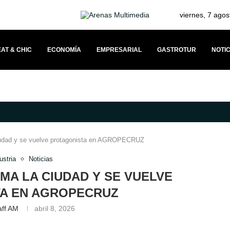
viernes, 7 agos
AT & CHIC
ECONOMÍA
EMPRESARIAL
GASTROTUR
NOTIC
TRONOMÍA JAPONESA Y SOLIDARIDAD
DOCKWEILER PROPONE UN MODEL
iudad y se vuelve protagonista en AGROPECRUZ
ustria
Noticias
A LA CIUDAD Y SE VUELVE
A EN AGROPECRUZ
aff AM
abril 8, 2026