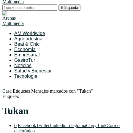
Búsqueda
AM Worldwide
Agroindustria
Beat & Chic
Economía
Empresarial
GastroTur
Noticias
Salud y Bienestar
Tecnologia
Casa
Etiquetas
Mensajes marcados con "Tukan"
Etiqueta:
Tukan
0
Facebook
Twitter
Linkedin
Telegrama
Copy Link
Correo
electrónico