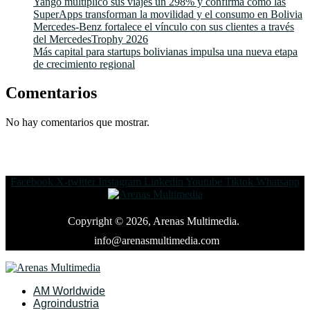
Yango multiplicó sus viajes un 298% y confirma cómo las
SuperApps transforman la movilidad y el consumo en Bolivia
Mercedes-Benz fortalece el vínculo con sus clientes a través
del MercedesTrophy 2026
Más capital para startups bolivianas impulsa una nueva etapa
de crecimiento regional
Comentarios
No hay comentarios que mostrar.
Facebook
X-twitter
Instagram
Linkedin
Youtube
Tiktok
Whatsapp
Copyright © 2026, Arenas Multimedia.
info@arenasmultimedia.com
AM Worldwide
Agroindustria