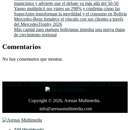
municipios y advierte que el debate va más allá del 50-50
Yango multiplicó sus viajes un 298% y confirma cómo las
SuperApps transforman la movilidad y el consumo en Bolivia
Mercedes-Benz fortalece el vínculo con sus clientes a través
del MercedesTrophy 2026
Más capital para startups bolivianas impulsa una nueva etapa
de crecimiento regional
Comentarios
No hay comentarios que mostrar.
Facebook
X-twitter
Instagram
Linkedin
Youtube
Tiktok
Whatsapp
Copyright © 2026, Arenas Multimedia.
info@arenasmultimedia.com
AM Worldwide