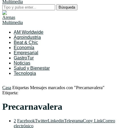
Búsqueda
AM Worldwide
Agroindustria
Beat & Chic
Economía
Empresarial
GastroTur
Noticias
Salud y Bienestar
Tecnologia
Casa
Etiquetas
Mensajes marcados con "Precarnavalera"
Etiqueta:
Precarnavalera
2
Facebook
Twitter
Linkedin
Telegrama
Copy Link
Correo
electrónico