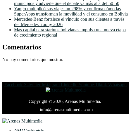
municipios y advierte que el debate va más allá del 50-50
Yango multiplicó sus viajes un 298% y confirma cómo las
SuperApps transforman la movilidad y el consumo en Bolivia
Mercedes-Benz fortalece el vínculo con sus clientes a través
del MercedesTrophy 2026
Más capital para startups bolivianas impulsa una nueva etapa
de crecimiento regional
Comentarios
No hay comentarios que mostrar.
Facebook
X-twitter
Instagram
Linkedin
Youtube
Tiktok
Whatsapp
Copyright © 2026, Arenas Multimedia.
info@arenasmultimedia.com
AM Worldwide