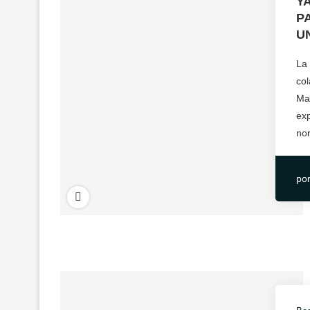
Y
P
U
La
co
Ma
exp
no
po