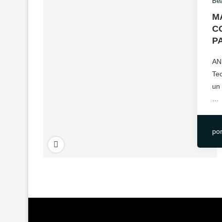
Bea
M
C
P
AN
Tec
un 
…
po