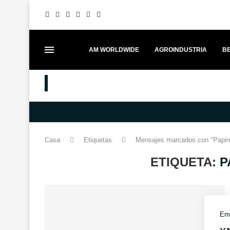
AM WORLDWIDE
AGROINDUSTRIA
BE
MEJORES PUESTOS
MERCEDES-BENZ FORTALECE EL 
Casa
Etiquetas
Mensajes marcados con "Papi
ETIQUETA:
P
Emp