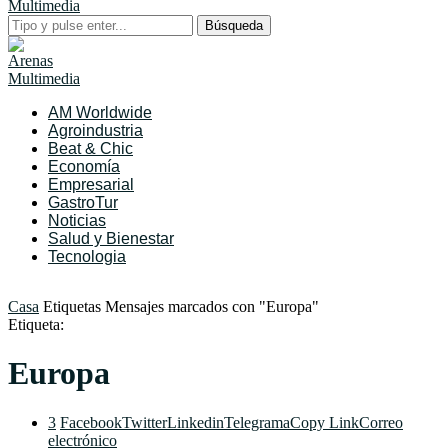
Búsqueda
AM Worldwide
Agroindustria
Beat & Chic
Economía
Empresarial
GastroTur
Noticias
Salud y Bienestar
Tecnologia
Casa
Etiquetas
Mensajes marcados con "Europa"
Etiqueta:
Europa
3
Facebook
Twitter
Linkedin
Telegrama
Copy Link
Correo
electrónico