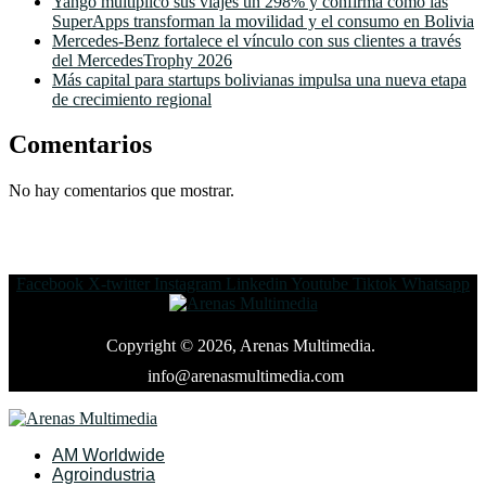
Yango multiplicó sus viajes un 298% y confirma cómo las
SuperApps transforman la movilidad y el consumo en Bolivia
Mercedes-Benz fortalece el vínculo con sus clientes a través
del MercedesTrophy 2026
Más capital para startups bolivianas impulsa una nueva etapa
de crecimiento regional
Comentarios
No hay comentarios que mostrar.
Facebook
X-twitter
Instagram
Linkedin
Youtube
Tiktok
Whatsapp
Copyright © 2026, Arenas Multimedia.
info@arenasmultimedia.com
AM Worldwide
Agroindustria