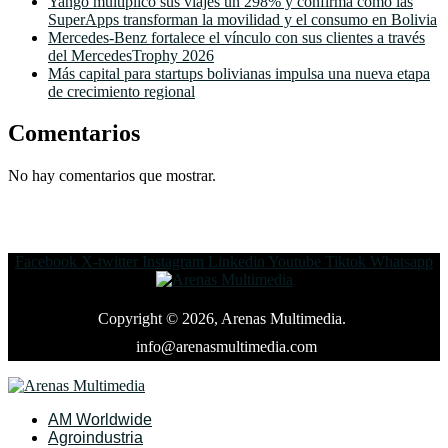
Yango multiplicó sus viajes un 298% y confirma cómo las
SuperApps transforman la movilidad y el consumo en Bolivia
Mercedes-Benz fortalece el vínculo con sus clientes a través
del MercedesTrophy 2026
Más capital para startups bolivianas impulsa una nueva etapa
de crecimiento regional
Comentarios
No hay comentarios que mostrar.
Facebook
X-twitter
Instagram
Linkedin
Youtube
Tiktok
Whatsapp
Copyright © 2026, Arenas Multimedia.
info@arenasmultimedia.com
AM Worldwide
Agroindustria