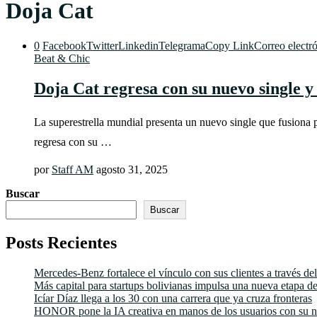
Doja Cat
0
Facebook
Twitter
Linkedin
Telegrama
Copy Link
Correo electr
Beat & Chic
Doja Cat regresa con su nuevo single y
La superestrella mundial presenta un nuevo single que fusiona
regresa con su …
por
Staff AM
agosto 31, 2025
Buscar
Buscar
Posts Recientes
Mercedes-Benz fortalece el vínculo con sus clientes a través 
Más capital para startups bolivianas impulsa una nueva etapa de
Icíar Díaz llega a los 30 con una carrera que ya cruza fronteras
HONOR pone la IA creativa en manos de los usuarios con su n