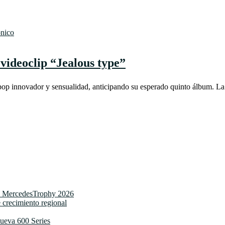
ónico
 videoclip “Jealous type”
 pop innovador y sensualidad, anticipando su esperado quinto álbum. L
del MercedesTrophy 2026
 crecimiento regional
ueva 600 Series