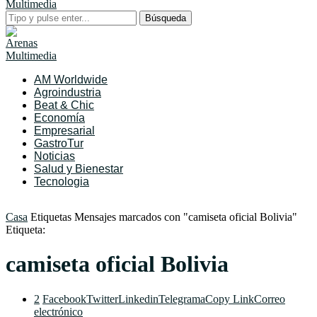
Búsqueda
AM Worldwide
Agroindustria
Beat & Chic
Economía
Empresarial
GastroTur
Noticias
Salud y Bienestar
Tecnologia
Casa
Etiquetas
Mensajes marcados con "camiseta oficial Bolivia"
Etiqueta:
camiseta oficial Bolivia
2
Facebook
Twitter
Linkedin
Telegrama
Copy Link
Correo
electrónico