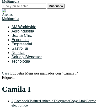
Búsqueda
AM Worldwide
Agroindustria
Beat & Chic
Economía
Empresarial
GastroTur
Noticias
Salud y Bienestar
Tecnologia
Casa
Etiquetas
Mensajes marcados con "Camila I"
Etiqueta:
Camila I
2
Facebook
Twitter
Linkedin
Telegrama
Copy Link
Correo
electrónico