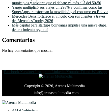
municipios y advierte que el debate va más allá del 50-50
Yango multiplicó sus viajes un 298% y confirma cómo las
SuperApps transforman la movilidad y el consumo en Bolivia
Mercedes-Benz fortalece el vínculo con sus clientes a través
del MercedesTrophy 2026
Más capital para startups bolivianas impulsa una nueva etapa
de crecimiento regional
Comentarios
No hay comentarios que mostrar.
Facebook
X-twitter
Instagram
Linkedin
Youtube
Tiktok
Whatsapp
Copyright © 2026, Arenas Multimedia.
info@arenasmultimedia.com
AM Worldwide